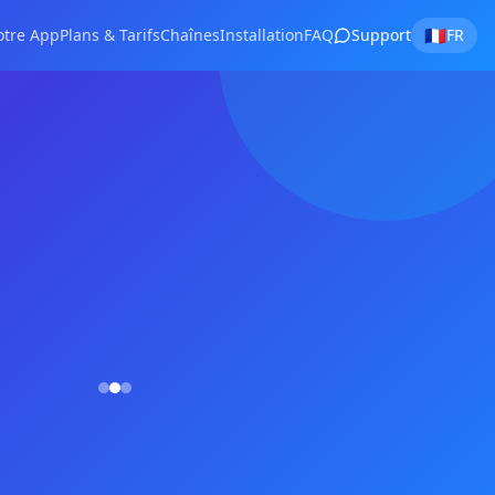
🇫🇷
otre App
Plans & Tarifs
Chaînes
Installation
FAQ
Support
FR