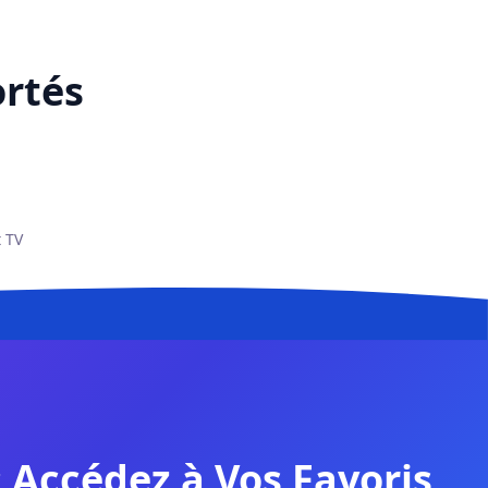
ortés
 TV
 Accédez à Vos Favoris