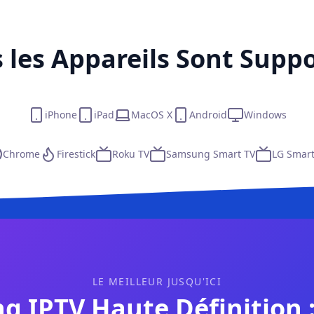
 les Appareils Sont Supp
iPhone
iPad
MacOS X
Android
Windows
Chrome
Firestick
Roku TV
Samsung Smart TV
LG Smart
LE MEILLEUR JUSQU'ICI
g IPTV Haute Définition :