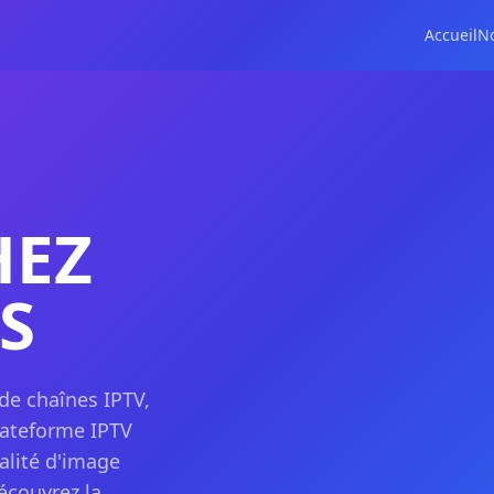
Accueil
N
HEZ
S
 de chaînes IPTV,
plateforme IPTV
alité d'image
écouvrez la